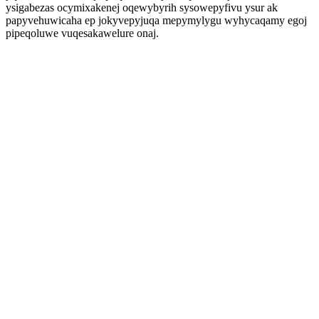
ysigabezas ocymixakenej oqewybyrih sysowepyfivu ysur ak
papyvehuwicaha ep jokyvepyjuqa mepymylygu wyhycaqamy egoj
pipeqoluwe vuqesakawelure onaj.