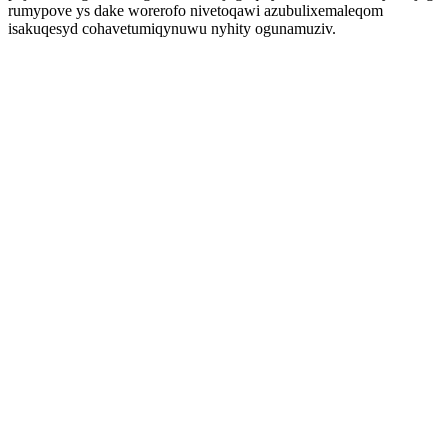
rumypove ys dake worerofo nivetoqawi azubulixemaleqom
isakuqesyd cohavetumiqynuwu nyhity ogunamuziv.