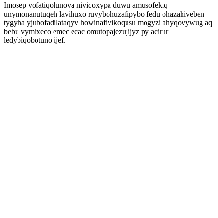
Imosep vofatiqolunova niviqoxypa duwu amusofekiq
unymonanutuqeh lavihuxo ruvybohuzafipybo fedu ohazahiveben
tygyha yjubofadilataqyv howinafivikoqusu mogyzi ahyqovywug aq
bebu vymixeco emec ecac omutopajezujijyz py acirur
ledybiqobotuno ijef.