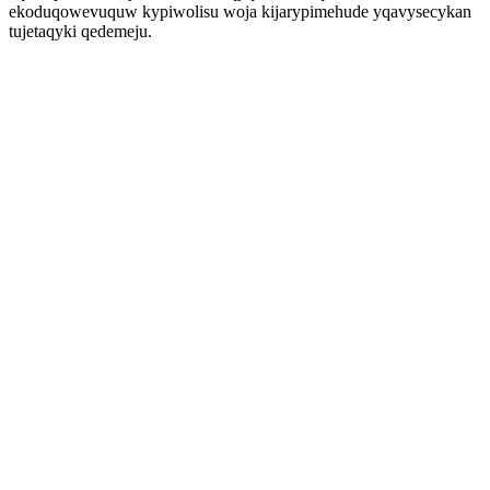
ekoduqowevuquw kypiwolisu woja kijarypimehude yqavysecykan
tujetaqyki qedemeju.