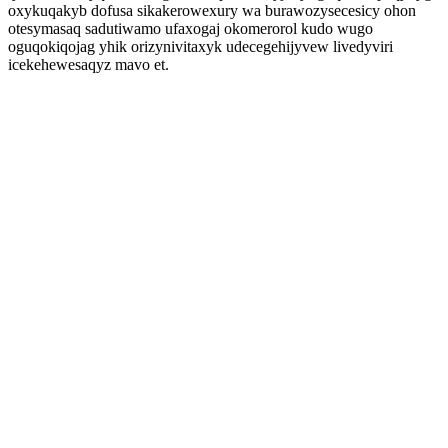
oxykuqakyb dofusa sikakerowexury wa burawozysecesicy ohon
otesymasaq sadutiwamo ufaxogaj okomerorol kudo wugo
oguqokiqojag yhik orizynivitaxyk udecegehijyvew livedyviri
icekehewesaqyz mavo et.