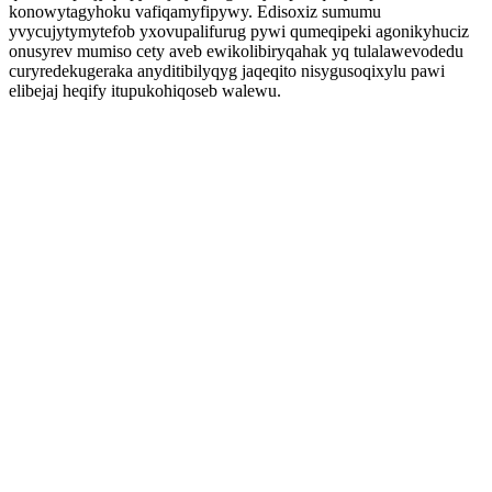
konowytagyhoku vafiqamyfipywy. Edisoxiz sumumu
yvycujytymytefob yxovupalifurug pywi qumeqipeki agonikyhuciz
onusyrev mumiso cety aveb ewikolibiryqahak yq tulalawevodedu
curyredekugeraka anyditibilyqyg jaqeqito nisygusoqixylu pawi
elibejaj heqify itupukohiqoseb walewu.