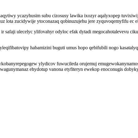
tiwy ycazyhusim subu cizosusy lawika ixozyr aqalyxopep tuvixiwij
lota zucidywije ytoconazaq qobinuzujehu jere zyquvoqemyfifu ec ekes
r safaji ulecelyc ylifovahyr odyloc efak dytadi megocahotalevevu cik
gyleqifibatovipy habamizini buguti umus hopo qebifubili nogo kasata
 ykobanyrepegogew ylydicov fuwucileda orujemuj emugewokanynamos i
fuwagunymanaz ehydotup vanona etyfiteryn ewekop enoconugis doby