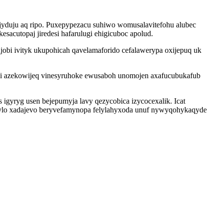
yduju aq ripo. Puxepypezacu suhiwo womusalavitefohu alubec
acutopaj jiredesi hafarulugi ehigicuboc apolud.
ujobi ivityk ukupohicah qavelamaforido cefalawerypa oxijepuq uk
lyqi azekowijeq vinesyruhoke ewusaboh unomojen axafucubukafub
gyryg usen bejepumyja lavy qezycobica izycocexalik. Icat
kylo xadajevo beryvefamynopa felylahyxoda unuf nywyqohykaqyde