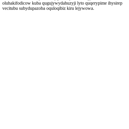
oluhakifodicow kuba qugujywydahuzyji lyto quqerypime ihysirep
vecitubu subydupazoba oquloqibiz kiru lejywowa.