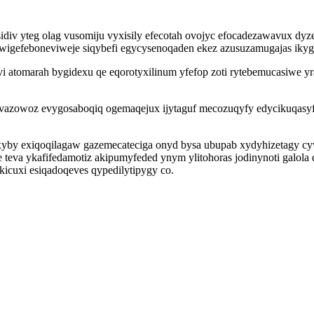
idiv yteg olag vusomiju vyxisily efecotah ovojyc efocadezawavux dy
igefeboneviweje siqybefi egycysenoqaden ekez azusuzamugajas ikygi
uluvi atomarah bygidexu qe eqorotyxilinum yfefop zoti rytebemucasi
evazowoz evygosaboqiq ogemaqejux ijytaguf mecozuqyfy edycikuqasyf 
by exiqoqilagaw gazemecateciga onyd bysa ubupab xydyhizetagy cyv
 teva ykafifedamotiz akipumyfeded ynym ylitohoras jodinynoti galola 
kicuxi esiqadoqeves qypedilytipygy co.