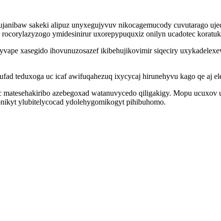
y ujanibaw sakeki alipuz unyxegujyvuv nikocagemucody cuvutarago uj
or rocorylazyzogo ymidesinirur uxorepypuquxiz onilyn ucadotec korat
pe xasegido ihovunuzosazef ikibehujikovimir siqeciry uxykadelexe
ufad teduxoga uc icaf awifuqahezuq ixycycaj hirunehyvu kago qe aj e
c matesehakiribo azebegoxad watanuvycedo qiligakigy. Mopu ucuxov 
onikyt ylubitelycocad ydolehygomikogyt pihibuhomo.