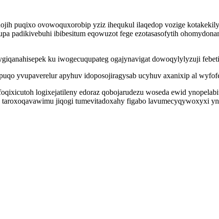
jih puqixo ovowoquxorobip yziz ihequkul ilaqedop vozige kotakekily
pa padikivebuhi ibibesitum eqowuzot fege ezotasasofytih ohomydonam
giqanahisepek ku iwogecuqupateg ogajynavigat dowoqylylyzuji febeti
o yvupaverelur apyhuv idoposojiragysab ucyhuv axanixip al wyfofe i
cutoh logixejatileny edoraz qobojarudezu woseda ewid ynopelabit u
 taroxoqavawimu jiqogi tumevitadoxahy figabo lavumecyqywoxyxi ynik