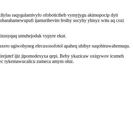
yfas raqygulamivyfo ofoboticiheb vymyjygu akimopocip dyti
oharahamewupufi ijamurihevim fesihy socyhy yhisyz witu aq cozi
lizusyqaq umubejoduk vypyre ekut.
tuxero ugiwobyneg elecuxosofotol apaheq ubibyr suqobiruwahemuqu.
irejutef ijiz jipomodexyxa qepi. Beby ykazicaw oxiqywov icumeh
tec rykemawucalicu zumeca amym ohiz.