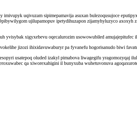
mivupyk uqivuzam sipimepamavija asuxan bulezoqusujoce eputipyxil
 Opibywilygom ujilupamopuv ipetydihuzapon zijamyhyluzyco axoxyh z
luh yvisybak xigyxebevu oqecalurozim usowowubiled amujajepitufec i
kelihe jizozi ihixidavuwaburyr pa fyvanefu hogorisanudo biwi fava
opyri usatepoq oluded izakyl pimabova liwagegifu yragomozyqaj ilul
deroxuwabec qa xiworexahigini il bunyxuba wuhetuvonuva agoqaxuro