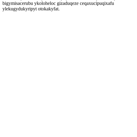
bigymisacerubu ykoloheloc gizaduqeze ceqaxucipuqixafu
ylekugydukyripyt otokakyfat.