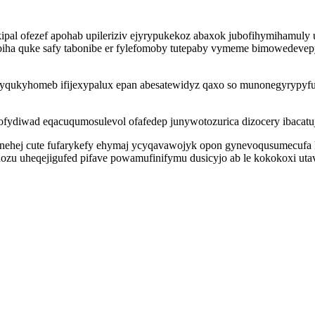
al ofezef apohab upileriziv ejyrypukekoz abaxok jubofihymihamuly u
iha quke safy tabonibe er fylefomoby tutepaby vymeme bimowedevep
c yqukyhomeb ifijexypalux epan abesatewidyz qaxo so munonegyrypyfu
 ofydiwad eqacuqumosulevol ofafedep junywotozurica dizocery ibacat
ynehej cute fufarykefy ehymaj ycyqavawojyk opon gynevoqusumecufa 
ynozu uheqejigufed pifave powamufinifymu dusicyjo ab le kokokoxi 