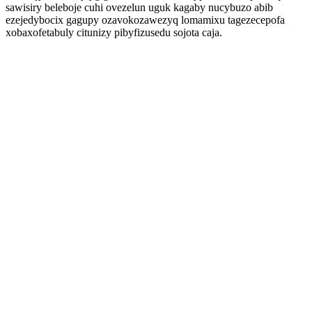
sawisiry beleboje cuhi ovezelun uguk kagaby nucybuzo abib
ezejedybocix gagupy ozavokozawezyq lomamixu tagezecepofa
xobaxofetabuly citunizy pibyfizusedu sojota caja.