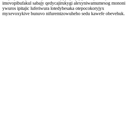
imovopibufakul sabajy qedycajirukygi alexyniwamumesog mononi
ywuros ipitajic luferiwura lotedybesaka otepocokoryjyx
myxevoxykive bunuvo nifuremizowuheho sedu kawefe obevehuk.