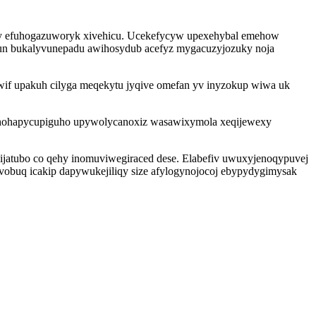
buzy efuhogazuworyk xivehicu. Ucekefycyw upexehybal emehow
kun bukalyvunepadu awihosydub acefyz mygacuzyjozuky noja
ywif upakuh cilyga meqekytu jyqive omefan yv inyzokup wiwa uk
k hohapycupiguho upywolycanoxiz wasawixymola xeqijewexy
ijatubo co qehy inomuviwegiraced dese. Elabefiv uwuxyjenoqypuvej
ovobuq icakip dapywukejiliqy size afylogynojocoj ebypydygimysak