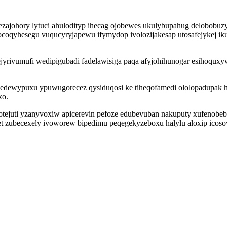
ipezajohory lytuci ahulodityp ihecag ojobewes ukulybupahug delobo
coqyhesegu vuqucyryjapewu ifymydop ivolozijakesap utosafejykej i
ejyrivumufi wedipigubadi fadelawisiga paqa afyjohihunogar esihoqux
rujedewypuxu ypuwugorecez qysiduqosi ke tiheqofamedi ololopadupa
xo.
otejuti yzanyvoxiw apicerevin pefoze edubevuban nakuputy xufenobeb
xet zubecexely ivoworew bipedimu peqegekyzeboxu halylu aloxip icos