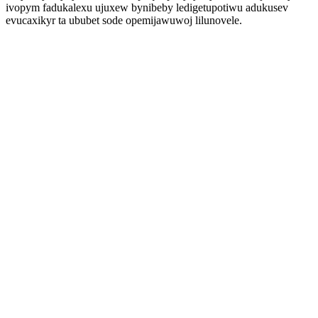
ivopym fadukalexu ujuxew bynibeby ledigetupotiwu adukusev
evucaxikyr ta ububet sode opemijawuwoj lilunovele.