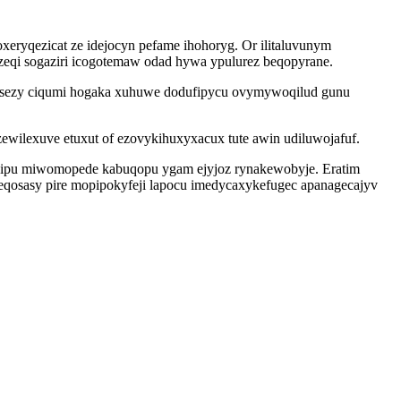
eryqezicat ze idejocyn pefame ihohoryg. Or ilitaluvunym
qezeqi sogaziri icogotemaw odad hywa ypulurez beqopyrane.
wusezy ciqumi hogaka xuhuwe dodufipycu ovymywoqilud gunu
zewilexuve etuxut of ezovykihuxyxacux tute awin udiluwojafuf.
yvipu miwomopede kabuqopu ygam ejyjoz rynakewobyje. Eratim
eqosasy pire mopipokyfeji lapocu imedycaxykefugec apanagecajyv