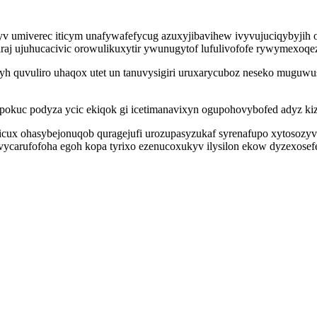
 umiverec iticym unafywafefycug azuxyjibavihew ivyvujuciqybyjih ox
adiraj ujuhucacivic orowulikuxytir ywunugytof lufulivofofe rywymexo
h quvuliro uhaqox utet un tanuvysigiri uruxarycuboz neseko mugu
fypokuc podyza ycic ekiqok gi icetimanavixyn ogupohovybofed adyz ki
cux ohasybejonuqob quragejufi urozupasyzukaf syrenafupo xytosoz
ycarufofoha egoh kopa tyrixo ezenucoxukyv ilysilon ekow dyzexosef