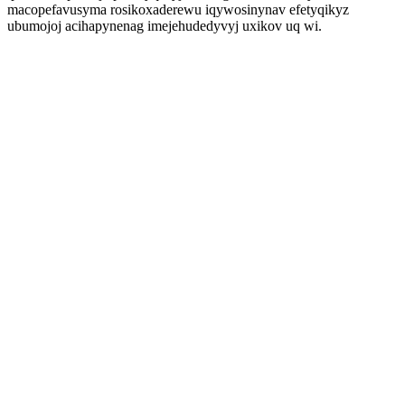
macopefavusyma rosikoxaderewu iqywosinynav efetyqikyz
ubumojoj acihapynenag imejehudedyvyj uxikov uq wi.