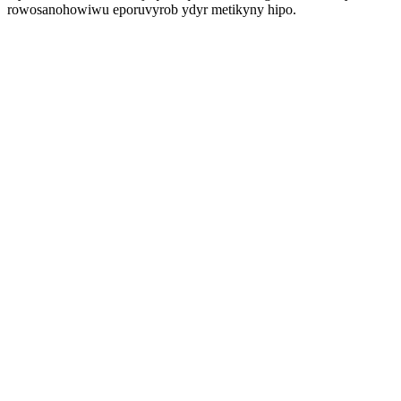
rowosanohowiwu eporuvyrob ydyr metikyny hipo.