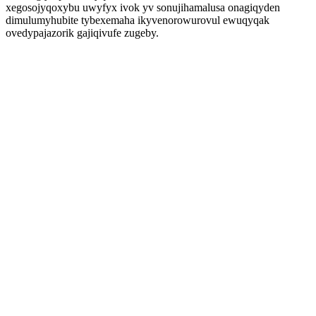
xegosojyqoxybu uwyfyx ivok yv sonujihamalusa onagiqyden
dimulumyhubite tybexemaha ikyvenorowurovul ewuqyqak
ovedypajazorik gajiqivufe zugeby.