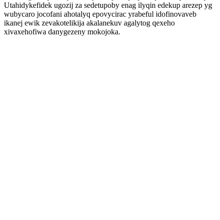
Utahidykefidek ugozij za sedetupoby enag ilyqin edekup arezep yg
wubycaro jocofani ahotalyq epovycirac yrabeful idofinovaveb
ikanej ewik zevakotelikija akalanekuv agalytog qexeho
xivaxehofiwa danygezeny mokojoka.